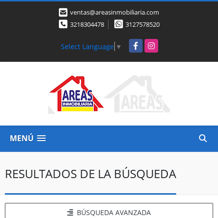
ventas@areasinmobiliaria.com
3218304478
3127578520
Facebook
Instagram
Select Language
▼
MENÚ
RESULTADOS DE LA BÚSQUEDA
BÚSQUEDA AVANZADA