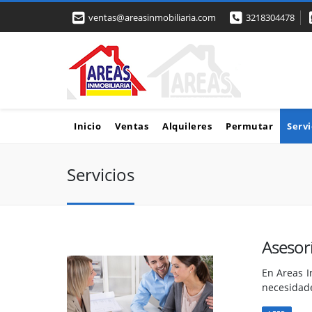
ventas@areasinmobiliaria.com
3218304478
Inicio
Ventas
Alquileres
Permutar
Servi
Servicios
Asesorí
En Areas I
necesidade