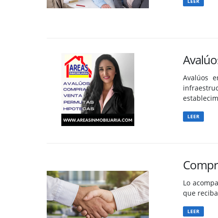
LEER
Avalúo
Avalúos e
infraestr
establecim
LEER
Compra
Lo acompa
que reciba 
LEER