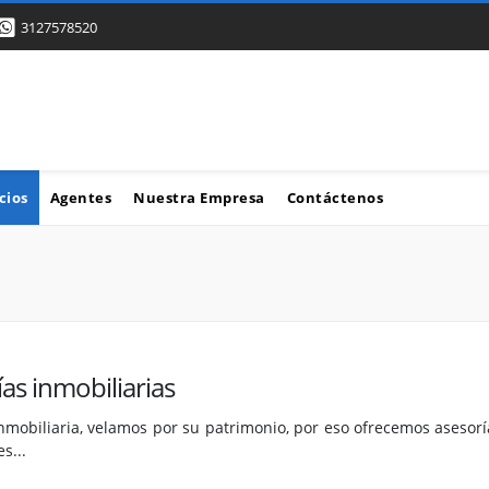
3127578520
cios
Agentes
Nuestra Empresa
Contáctenos
as inmobiliarias
nmobiliaria, velamos por su patrimonio, por eso ofrecemos asesorí
s...