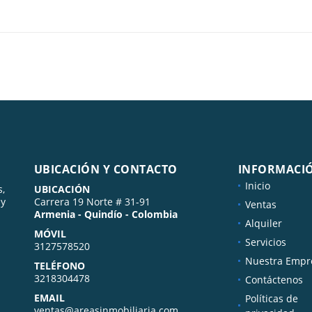
UBICACIÓN Y CONTACTO
INFORMACI
Inicio
s,
UBICACIÓN
 y
Carrera 19 Norte # 31-91
Ventas
Armenia - Quindío - Colombia
Alquiler
MÓVIL
Servicios
3127578520
Nuestra Empr
TELÉFONO
3218304478
Contáctenos
EMAIL
Políticas de
ventas@areasinmobiliaria.com