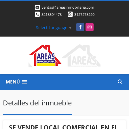
ventas@areasinmobiliaria.com
3218304478
3127578520
Facebook
Instagram
Select Language
▼
MENÚ
Detalles del inmueble
SE VENDE LOCAL COMERCIAL EN EL