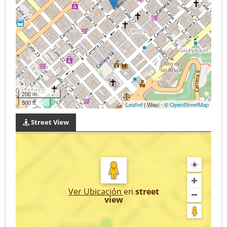
200 m
500 ft
Leaflet
| Wasi - ©
OpenStreetMap
Street View
Ver Ubicación
en
street
view