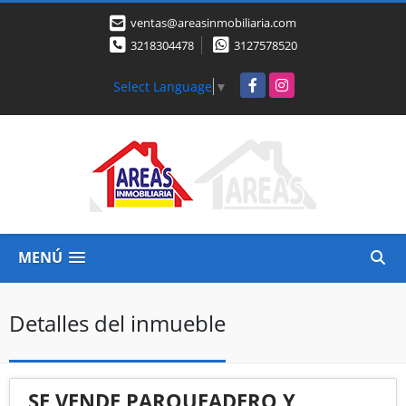
ventas@areasinmobiliaria.com
3218304478
3127578520
Facebook
Instagram
Select Language
▼
MENÚ
Detalles del inmueble
SE VENDE PARQUEADERO Y