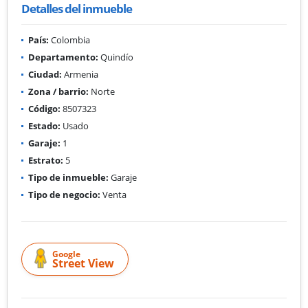
Detalles del inmueble
País:
Colombia
Departamento:
Quindío
Ciudad:
Armenia
Zona / barrio:
Norte
Código:
8507323
Estado:
Usado
Garaje:
1
Estrato:
5
Tipo de inmueble:
Garaje
Tipo de negocio:
Venta
Google
Street View