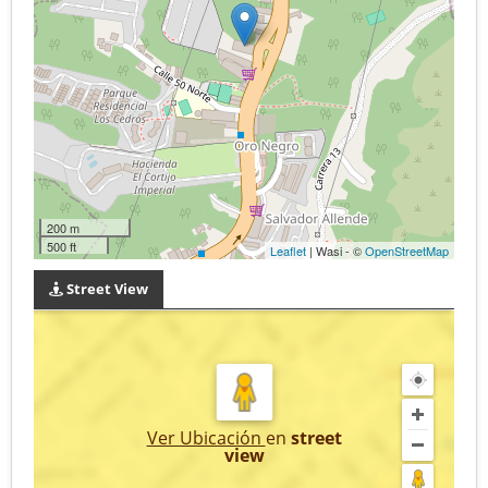
200 m
500 ft
Leaflet
| Wasi - ©
OpenStreetMap
Street View
Ver Ubicación
en
street
view