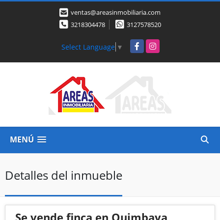
ventas@areasinmobiliaria.com
3218304478
3127578520
Facebook
Instagram
Select Language
▼
MENÚ
Detalles del inmueble
Se vende finca en Quimbaya