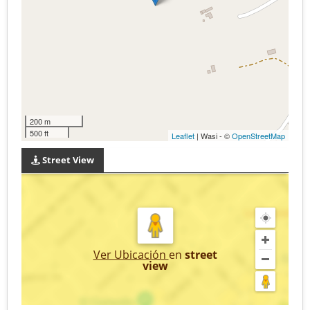
200 m
500 ft
Leaflet
| Wasi - ©
OpenStreetMap
Street View
Ver Ubicación
en
street
view