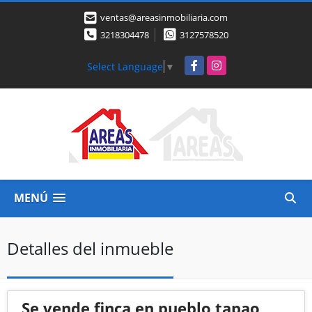
ventas@areasinmobiliaria.com
3218304478
3127578520
Facebook
Instagram
Select Language
▼
MENÚ
Detalles del inmueble
Se vende finca en pueblo tapao