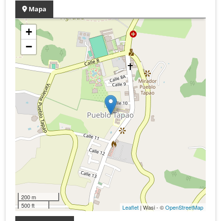
Mapa
+
−
200 m
500 ft
Leaflet
| Wasi - ©
OpenStreetMap