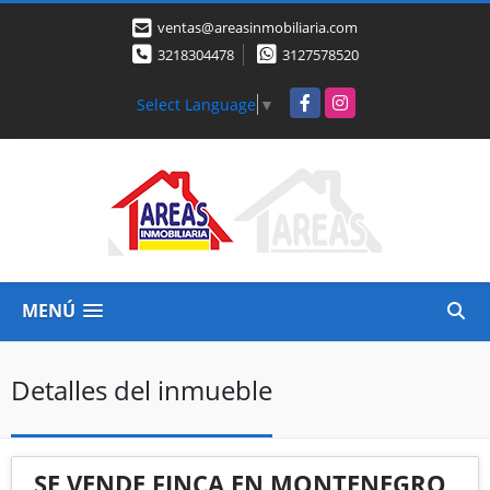
ventas@areasinmobiliaria.com
3218304478
3127578520
Facebook
Instagram
Select Language
▼
MENÚ
Detalles del inmueble
SE VENDE FINCA EN MONTENEGRO