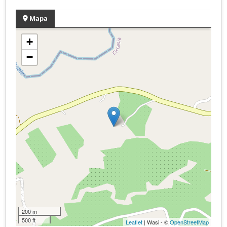
Mapa
+
−
200 m
500 ft
Leaflet
| Wasi - ©
OpenStreetMap