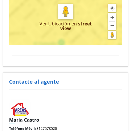
Ver Ubicación
en
street
view
Contacte al agente
María Castro
Teléfono Móvil:
3127578520