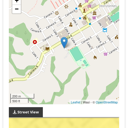
+
−
200 m
500 ft
Leaflet
| Wasi - ©
OpenStreetMap
Street View