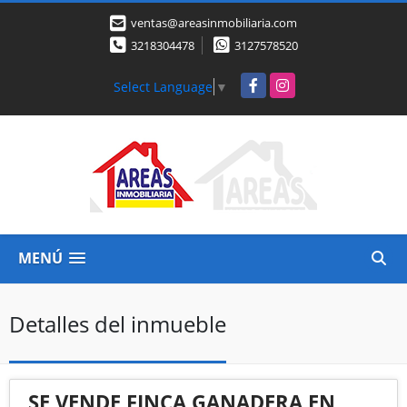
ventas@areasinmobiliaria.com
3218304478
3127578520
Facebook
Instagram
Select Language
▼
MENÚ
Detalles del inmueble
SE VENDE FINCA GANADERA EN