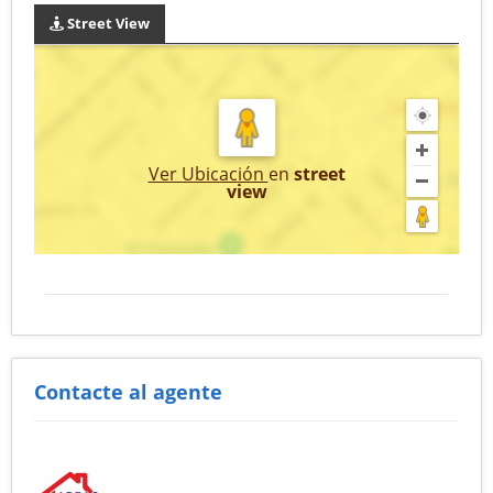
Street View
Ver Ubicación
en
street
view
Contacte al agente