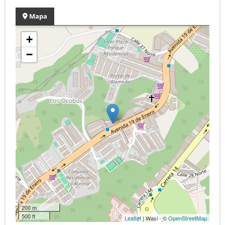
Mapa
+
−
200 m
500 ft
Leaflet
| Wasi - ©
OpenStreetMap