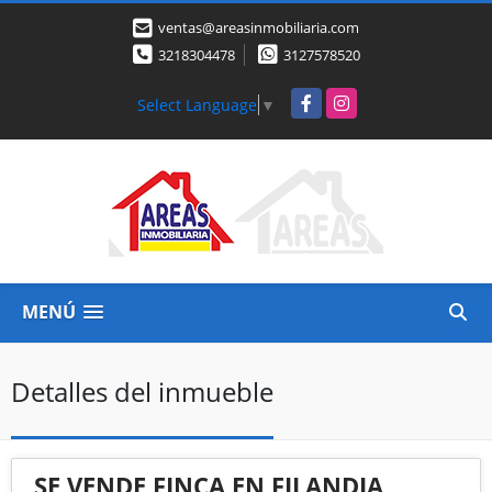
ventas@areasinmobiliaria.com
3218304478
3127578520
Facebook
Instagram
Select Language
▼
MENÚ
Detalles del inmueble
SE VENDE FINCA EN FILANDIA