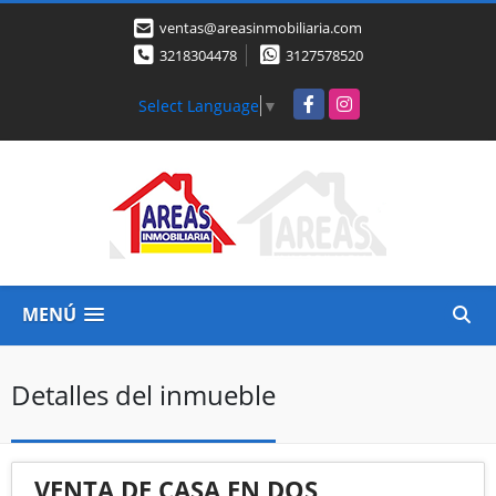
ventas@areasinmobiliaria.com
3218304478
3127578520
Facebook
Instagram
Select Language
▼
MENÚ
Detalles del inmueble
VENTA DE CASA EN DOS