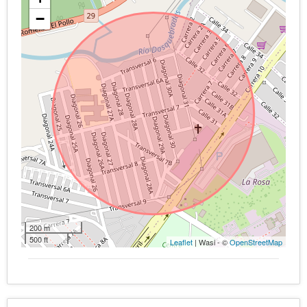
−
200 m
500 ft
Leaflet
| Wasi - ©
OpenStreetMap