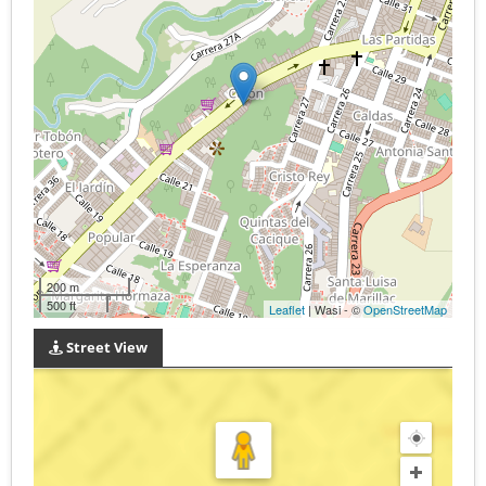
200 m
500 ft
Leaflet
| Wasi - ©
OpenStreetMap
Street View