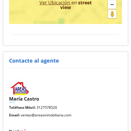
Ver Ubicación
en
street
view
Contacte al agente
María Castro
Teléfono Móvil:
3127578520
Email:
ventas@areasinmobiliaria.com
*