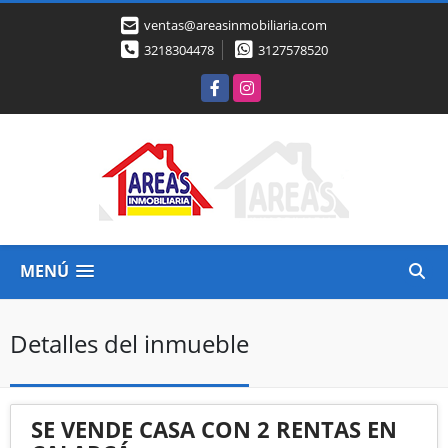
ventas@areasinmobiliaria.com
3218304478
3127578520
Facebook
Instagram
MENÚ
Detalles del inmueble
SE VENDE CASA CON 2 RENTAS EN