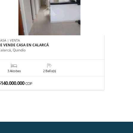
CASA | VENTA
LOCAL | VE
SE VENDE CASA EN CALARCÁ
SE VENDE
RISARALD
Calarcá, Quindío
Dosquebrad
3 Alcobas
2 Baño(s)
0 Alco
$140.000.000
$232.691
COP