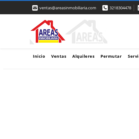
ventas@areasinmobiliaria.com
3218304478
Inicio
Ventas
Alquileres
Permutar
Servi