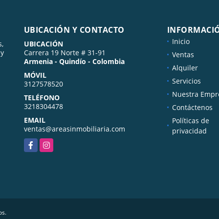
UBICACIÓN Y CONTACTO
INFORMACI
Inicio
s,
UBICACIÓN
 y
Carrera 19 Norte # 31-91
Ventas
Armenia - Quindío - Colombia
Alquiler
MÓVIL
Servicios
3127578520
Nuestra Empr
TELÉFONO
3218304478
Contáctenos
EMAIL
Políticas de
ventas@areasinmobiliaria.com
privacidad
Facebook
Instagram
os.