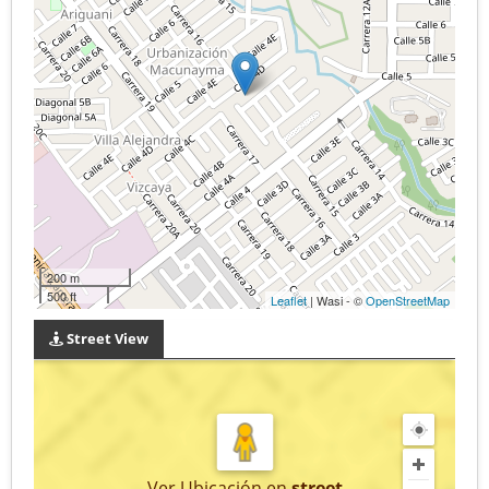
200 m
500 ft
Leaflet
| Wasi - ©
OpenStreetMap
Street View
Ver Ubicación
en
street