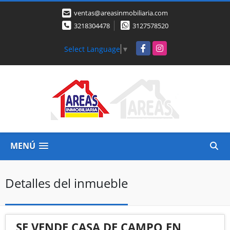
ventas@areasinmobiliaria.com
3218304478
3127578520
Facebook
Instagram
Select Language
▼
MENÚ
Detalles del inmueble
SE VENDE CASA DE CAMPO EN