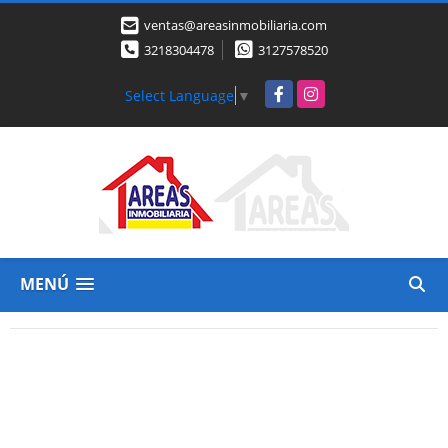
ventas@areasinmobiliaria.com
3218304478
3127578520
Facebook
Instagram
Select Language
▼
MENÚ