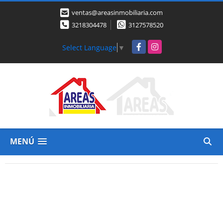
ventas@areasinmobiliaria.com
3218304478
3127578520
Facebook
Instagram
Select Language
▼
MENÚ