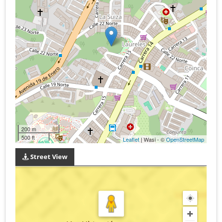
200 m
500 ft
Leaflet
| Wasi - ©
OpenStreetMap
Street View