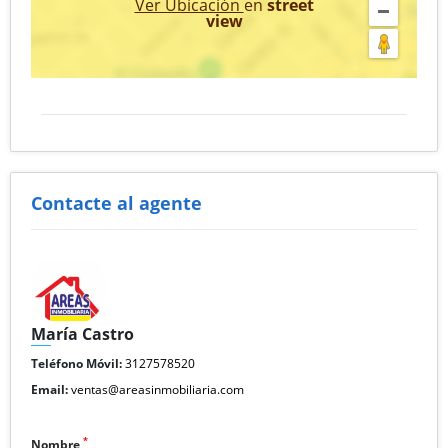
Ver Ubicación
en
street
view
Contacte al agente
María Castro
Teléfono Móvil:
3127578520
Email:
ventas@areasinmobiliaria.com
*
Nombre