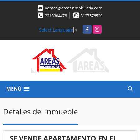
ventas@areasinmobiliaria.com
3218304478
3127578520
Facebook
Instagram
Select Language
▼
MENÚ
Detalles del inmueble
SE VENDE APARTAMENTO EN EL