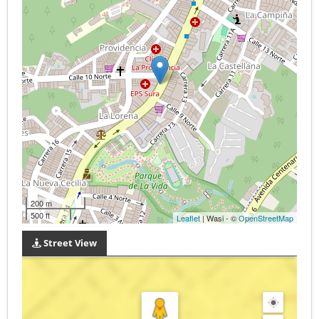
200 m
500 ft
Leaflet
| Wasi - ©
OpenStreetMap
Street View