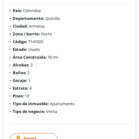
País:
Colombia
Departamento:
Quindío
Ciudad:
Armenia
Zona / barrio:
Norte
Código:
7141825
Estado:
Usado
Área Construida:
50 m²
Alcobas:
2
Baños:
2
Garaje:
1
Estrato:
4
Pisos:
10
Tipo de inmueble:
Apartamento
Tipo de negocio:
Venta
Google