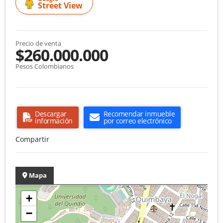
Street View
Precio de venta
$260.000.000
Pesos Colombianos
Descargar
Recomendar inmueble
información
por correo electrónico
Compartir
Mapa
+
−