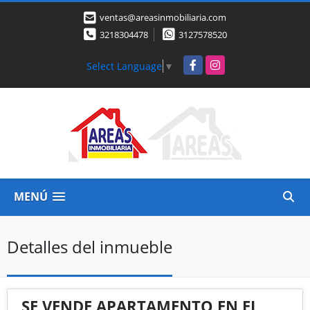
ventas@areasinmobiliaria.com
3218304478
3127578520
Facebook
Instagram
Select Language
▼
MENÚ
Detalles del inmueble
SE VENDE APARTAMENTO EN EL