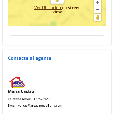
Ver Ubicación
en
street
view
Contacte al agente
María Castro
Teléfono Móvil:
3127578520
Email:
ventas@areasinmobiliaria.com