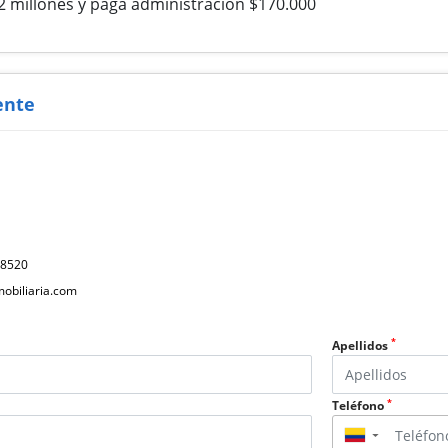
2 millones y paga administración $170.000
ente
78520
obiliaria.com
*
Apellidos
*
Teléfono
▼