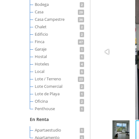
Bodega
2
Casa
29
Casa Campestre
36
Chalet
2
Edificio
2
Finca
47
Garaje
1
Hostal
1
Hoteles
4
Local
5
Lote / Terreno
23
Lote Comercial
2
Lote de Playa
1
Oficina
2
Penthouse
1
En Renta
Apartaestudio
1
Apartamento
1