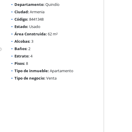
Departamento:
Quindío
Ciudad:
Armenia
Código:
8441348
Estado:
Usado
Área Construida:
62 m²
Alcobas:
3
Baños:
2
Estrato:
4
Pisos:
8
Tipo de inmueble:
Apartamento
Tipo de negocio:
Venta