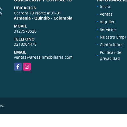
Inicio
s,
UBICACIÓN
 y
Carrera 19 Norte # 31-91
Ventas
Armenia - Quindío - Colombia
Alquiler
MÓVIL
Servicios
3127578520
Nuestra Empr
TELÉFONO
3218304478
Contáctenos
EMAIL
Políticas de
ventas@areasinmobiliaria.com
privacidad
Facebook
Instagram
os.