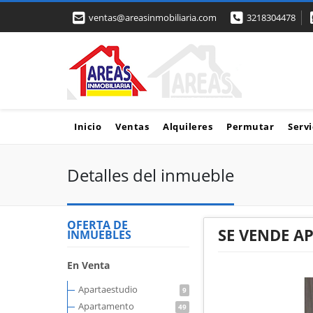
ventas@areasinmobiliaria.com
3218304478
Inicio
Ventas
Alquileres
Permutar
Servi
Detalles del inmueble
OFERTA DE
SE VENDE A
INMUEBLES
En Venta
Apartaestudio
9
Apartamento
49