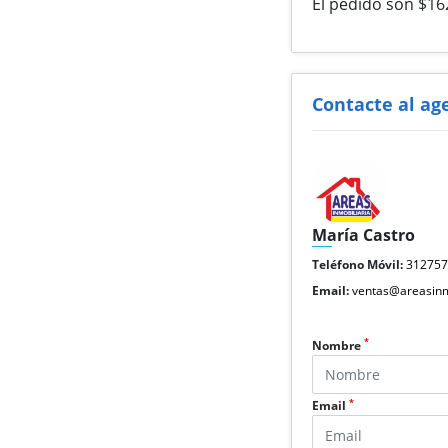
El pedido son $16
Contacte al ag
María Castro
Teléfono Móvil:
31275
Email:
ventas@areasinm
*
Nombre
*
Email