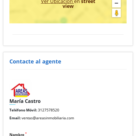
Ver Ubicación
en
street
view
Contacte al agente
María Castro
Teléfono Móvil:
3127578520
Email:
ventas@areasinmobiliaria.com
*
Nombre