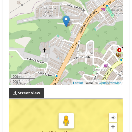
200 m
500 ft
Leaflet
| Wasi - ©
OpenStreetMap
Street View