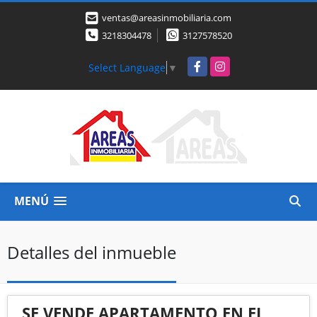
ventas@areasinmobiliaria.com
3218304478
3127578520
Facebook
Instagram
Select Language
▼
MENÚ
Detalles del inmueble
SE VENDE APARTAMENTO EN EL