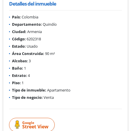
Detalles del inmueble
País:
Colombia
Departamento:
Quindío
Ciudad:
Armenia
Código:
6202318
Estado:
Usado
Área Construida:
90 m²
Alcobas:
3
Baño:
1
Estrato:
4
Piso:
1
Tipo de inmueble:
Apartamento
Tipo de negocio:
Venta
Google
Street View