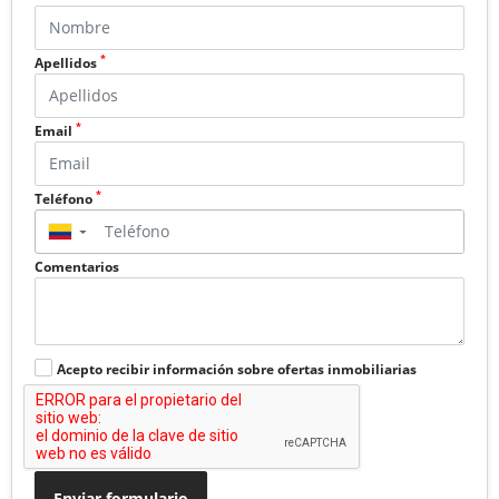
*
Apellidos
*
Email
*
Teléfono
▼
Comentarios
Acepto recibir información sobre ofertas inmobiliarias
Enviar formulario