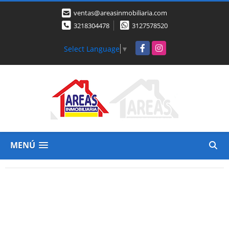
ventas@areasinmobiliaria.com
3218304478
3127578520
Facebook
Instagram
Select Language
▼
MENÚ